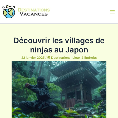
Aller
au
contenu
Ma
Me
Découvrir les villages de
ninjas au Japon
22 janvier 2025
/
🌍 Destinations, Lieux & Endroits