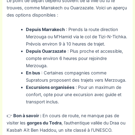
Le point de départ dépend souvent de la ville où tu te
trouves, comme Marrakech ou Ouarzazate. Voici un aperçu
des options disponibles :
Depuis Marrakech
: Prends la route direction
Merzouga ou M’Hamid via le col de Tizi-N-Tichka.
Prévois environ 9 à 10 heures de trajet.
Depuis Ouarzazate
: Plus proche et accessible,
compte environ 6 heures pour rejoindre
Merzouga.
En bus
: Certaines compagnies comme
Supratours proposent des trajets vers Merzouga.
Excursions organisées
: Pour un maximum de
confort, opte pour une excursion avec guide et
transport inclus.
👉
Bon à savoir :
En cours de route, ne manque pas de
visiter les
gorges du Todra
, l’authentique vallée du Draa ou
Kasbah Aït Ben Haddou, un site classé à l’UNESCO.