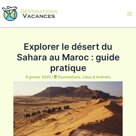
Aller
au
contenu
Ma
Me
Explorer le désert du
Sahara au Maroc : guide
pratique
9 janvier 2025
/
🌍 Destinations, Lieux & Endroits