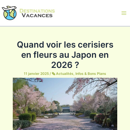
Aller
au
contenu
Ma
Me
Quand voir les cerisiers
en fleurs au Japon en
2026 ?
11 janvier 2025
/
🗞️ Actualités, Infos & Bons Plans