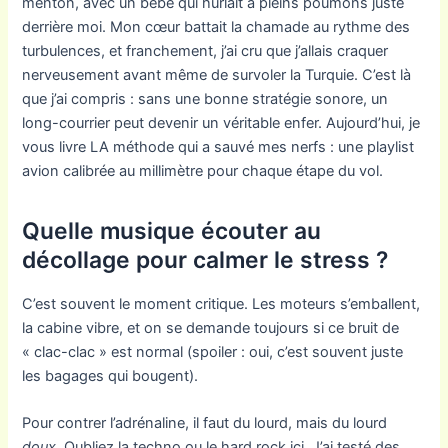
menton, avec un bébé qui hurlait à pleins poumons juste
derrière moi. Mon cœur battait la chamade au rythme des
turbulences, et franchement, j’ai cru que j’allais craquer
nerveusement avant même de survoler la Turquie. C’est là
que j’ai compris : sans une bonne stratégie sonore, un
long-courrier peut devenir un véritable enfer. Aujourd’hui, je
vous livre LA méthode qui a sauvé mes nerfs : une playlist
avion calibrée au millimètre pour chaque étape du vol.
Quelle musique écouter au
décollage pour calmer le stress ?
C’est souvent le moment critique. Les moteurs s’emballent,
la cabine vibre, et on se demande toujours si ce bruit de
« clac-clac » est normal (spoiler : oui, c’est souvent juste
les bagages qui bougent).
Pour contrer l’adrénaline, il faut du lourd, mais du lourd
doux
. Oubliez la techno ou le hard rock ici. J’ai testé des