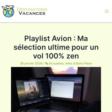
Aller
au
contenu
Ma
Me
Playlist Avion : Ma
sélection ultime pour un
vol 100% zen
28 janvier 2026
/
🗞️ Actualités, Infos & Bons Plans